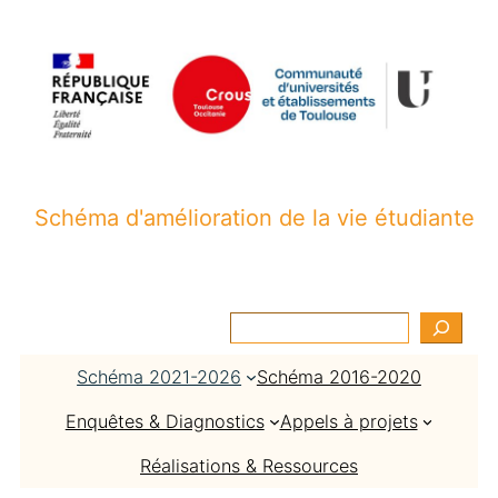
Aller
au
contenu
Schéma d'amélioration de la vie étudiante
R
e
Schéma 2021-2026
Schéma 2016-2020
c
h
Enquêtes & Diagnostics
Appels à projets
e
r
Réalisations & Ressources
c