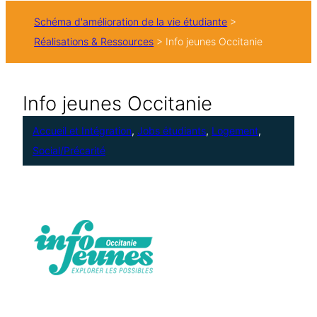
h
Schéma d'amélioration de la vie étudiante
>
e
Réalisations & Ressources
>
Info jeunes Occitanie
r
Info jeunes Occitanie
Accueil et Intégration
, 
Jobs étudiants
, 
Logement
, 
Social/Précarité