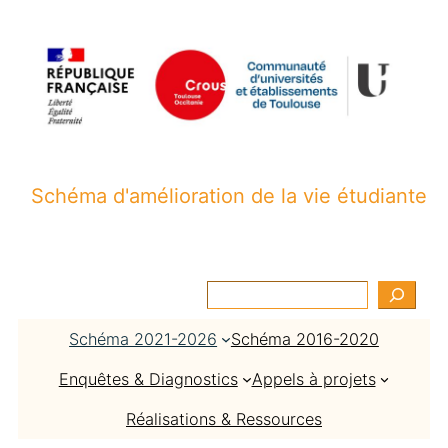
Aller
au
contenu
Schéma d'amélioration de la vie étudiante
R
e
Schéma 2021-2026
Schéma 2016-2020
c
h
Enquêtes & Diagnostics
Appels à projets
e
r
Réalisations & Ressources
c