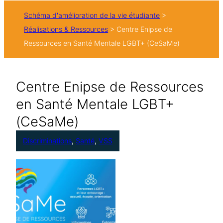
h
Schéma d'amélioration de la vie étudiante
>
e
Réalisations & Ressources
>
Centre Enipse de
r
Ressources en Santé Mentale LGBT+ (CeSaMe)
Centre Enipse de Ressources
en Santé Mentale LGBT+
(CeSaMe)
Discriminations
, 
Santé
, 
VSS