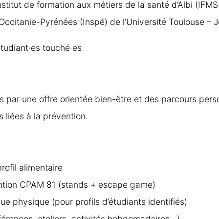
stitut de formation aux métiers de la santé d’Albi (IFMS 
 Occitanie-Pyrénées (Inspé) de l’Université Toulouse – 
étudiant·es touché·es
ts par une offre orientée bien-être et des parcours pers
s liées à la prévention.
ofil alimentaire
ntion CPAM 81 (stands + escape game)
que physique (pour profils d’étudiants identifiés)
férences, ateliers, activités hebdomadaires…)