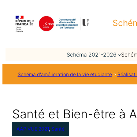
Aller
au
Schém
contenu
Schéma 2021-2026
Schém
Schéma d'amélioration de la vie étudiante
>
Réalisat
Santé et Bien-être à A
AAP VUE 2021
, 
Santé