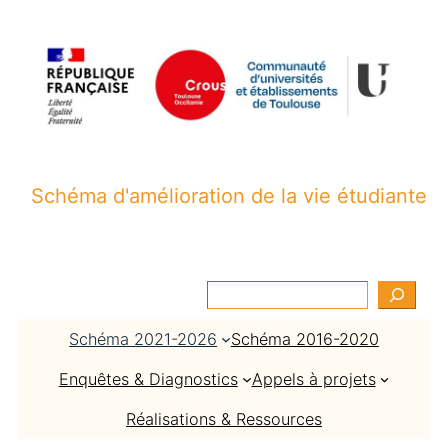
Aller
au
contenu
Schéma d'amélioration de la vie étudiante
R
e
Schéma 2021-2026
Schéma 2016-2020
c
h
Enquêtes & Diagnostics
Appels à projets
e
r
Réalisations & Ressources
c