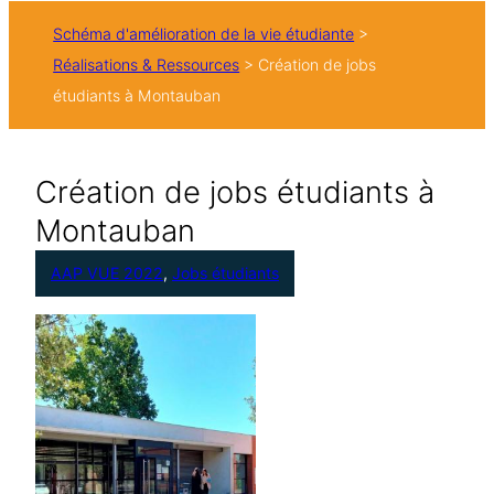
h
Schéma d'amélioration de la vie étudiante
>
e
Réalisations & Ressources
>
Création de jobs
r
étudiants à Montauban
Création de jobs étudiants à
Montauban
AAP VUE 2022
, 
Jobs étudiants